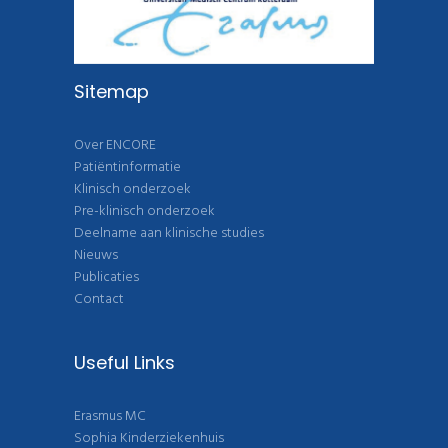
Sitemap
Over ENCORE
Patiëntinformatie
Klinisch onderzoek
Pre-klinisch onderzoek
Deelname aan klinische studies
Nieuws
Publicaties
Contact
Useful Links
Erasmus MC
Sophia Kinderziekenhuis