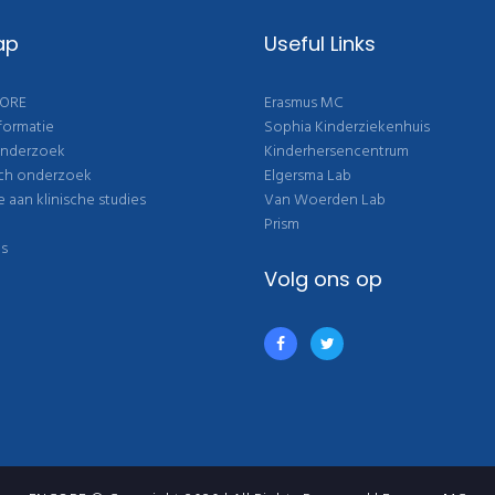
s
s
v
t
ap
Useful Links
t
:
i
:
CORE
Erasmus MC
g
formatie
Sophia Kinderziekenhuis
a
onderzoek
Kinderhersencentrum
sch onderzoek
Elgersma Lab
t
aan klinische studies
Van Woerden Lab
Prism
i
es
e
Volg ons op