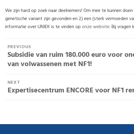
We zijn hard op zoek naar deelnemers! Om mee te kunnen doen 
genetische variant zijn gevonden en 2) een (sterk vermoeden v
informatie over UNIEK is te vinden op
onze website
. Bij vragen
B
PREVIOUS
Subsidie van ruim 180.000 euro voor on
e
P
r
van volwassenen met NF1!
r
e
i
v
NEXT
i
c
Expertisecentrum ENCORE voor NF1 r
N
o
h
e
u
x
t
s
t
p
n
p
o
o
a