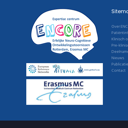
Sitem
Over EN
Patiëntin
Klinisch 
Pre-klini
Deelname 
Nieuws
Publicati
Contact