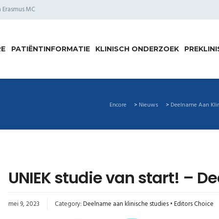
am Erasmus MC
RE
PATIËNTINFORMATIE
KLINISCH ONDERZOEK
PREKLIN
Encore
>
Nieuws
>
Deelname Aan Klin
UNIEK studie van start! – 
mei 9, 2023
Category:
Deelname aan klinische studies
•
Editors Choice