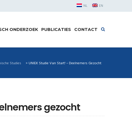
NL
EN
ISCH ONDERZOEK
PUBLICATIES
CONTACT
ische Studies
>
UNIEK Studie Van Start! – Deelnemers Gezocht
Deelnemers gezocht