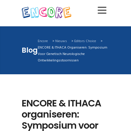
Encore
>
Nieuws
>
Editors Choice
>
ENCORE & ITHACA Organiseren: Symposium
Blog
Voor Genetisch Neurologische
Ontwikkelingsstoornissen
ENCORE & ITHACA
organiseren:
Symposium voor