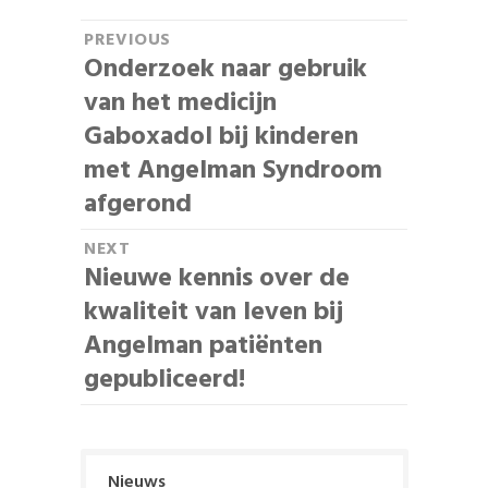
B
PREVIOUS
Onderzoek naar gebruik
P
e
r
van het medicijn
r
e
Gaboxadol bij kinderen
i
v
met Angelman Syndroom
i
c
afgerond
o
h
u
NEXT
Nieuwe kennis over de
s
t
N
p
e
kwaliteit van leven bij
n
o
x
Angelman patiënten
a
s
t
gepubliceerd!
t
p
v
:
o
i
s
g
t
Nieuws