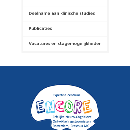
:
a
Deelname aan klinische studies
t
Publicaties
i
e
Vacatures en stagemogelijkheden